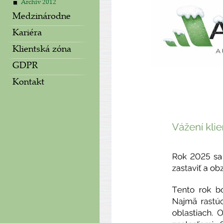
Archiv 2012
Medzinárodne
Kariéra
Klientská zóna
GDPR
Kontakt