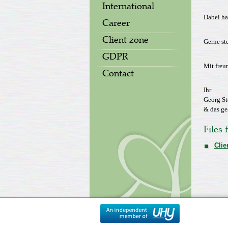
International
Dabei ha
Career
Client zone
Gerne st
GDPR
Mit freu
Contact
Ihr
Georg St
& das ge
Files
Clie